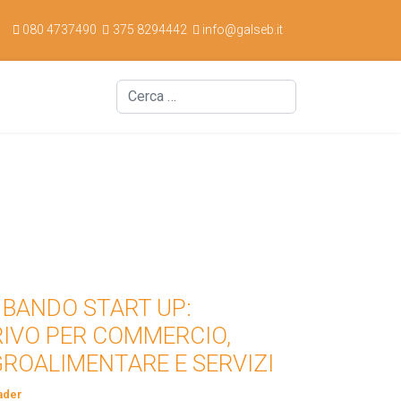
080 4737490
375 8294442
info@galseb.it
Cerca
d Est
 BANDO START UP:
RRIVO PER COMMERCIO,
GROALIMENTARE E SERVIZI
ader