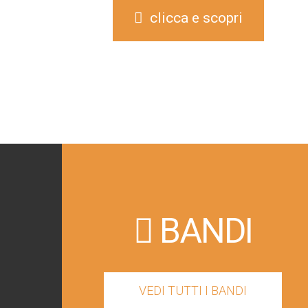
clicca e scopri
BANDI
VEDI TUTTI I BANDI