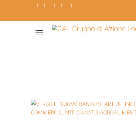
Il GAL a
Barese
Scopri i nostri b