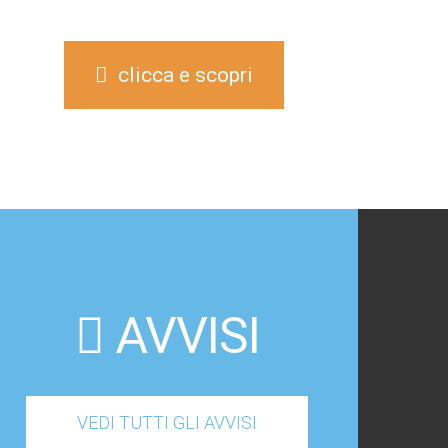
clicca e scopri
AVVISI
VEDI TUTTI GLI AVVISI