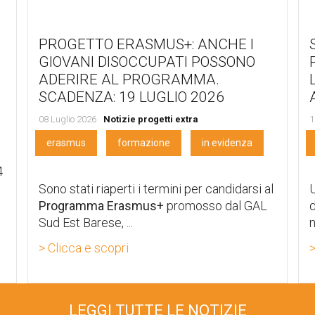
PROGETTO ERASMUS+: ANCHE I
GIOVANI DISOCCUPATI POSSONO
ADERIRE AL PROGRAMMA.
SCADENZA: 19 LUGLIO 2026
08 Luglio 2026
Notizie progetti extra
1
erasmus
formazione
in evidenza
4
Sono stati riaperti i termini per candidarsi al
U
Programma Erasmus+
promosso dal GAL
d
Sud Est Barese, ...
n
> Clicca e scopri
>
LEGGI TUTTE LE NOTIZIE