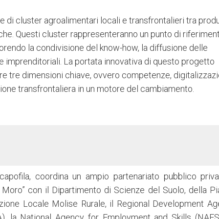
 di cluster agroalimentari locali e transfrontalieri tra produ
iche. Questi cluster rappresenteranno un punto di riferimen
avorendo la condivisione del know-how, la diffusione delle
e imprenditoriali. La portata innovativa di questo progetto
rare tre dimensioni chiave, ovvero competenze, digitalizzaz
zione transfrontaliera in un motore del cambiamento.
capofila, coordina un ampio partenariato pubblico priva
do Moro” con il Dipartimento di Scienze del Suolo, della Pi
po Azione Locale Molise Rurale, il Regional Development Ag
A), la National Agency for Employment and Skills (NAES