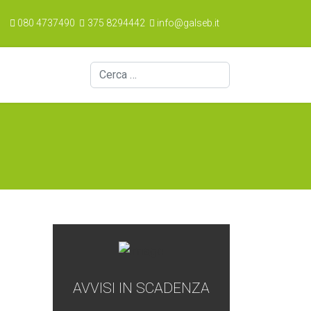
080 4737490
375 8294442
info@galseb.it
Cerca
AVVISI IN SCADENZA