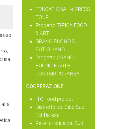
EDUCATIONAL e PRESS
TOUR
Progetto TIPICA FOOD
& ART
prese
GRANO BUONO DI
RUTIGLIANO
rto,
Progetto GRANO
clusa
BUONO E ARTE
a
CONTEMPORANEA
COOPERAZIONE
ITC Food project
 alta
Distretto del Cibo Sud
Est Barese
etica
Rete turistica del Sud