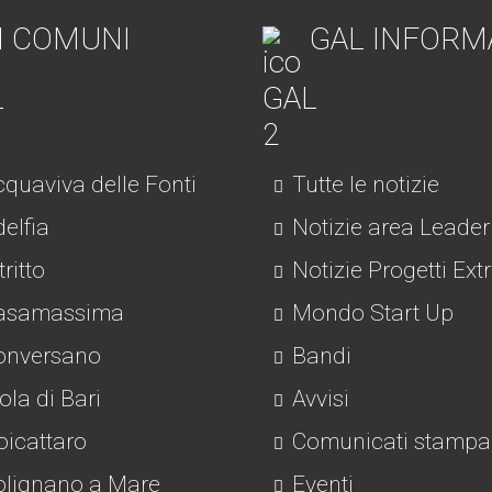
I COMUNI
GAL INFORM
quaviva delle Fonti
Tutte le notizie
elfia
Notizie area Leader
tritto
Notizie Progetti Ext
asamassima
Mondo Start Up
nversano
Bandi
la di Bari
Avvisi
icattaro
Comunicati stampa
lignano a Mare
Eventi