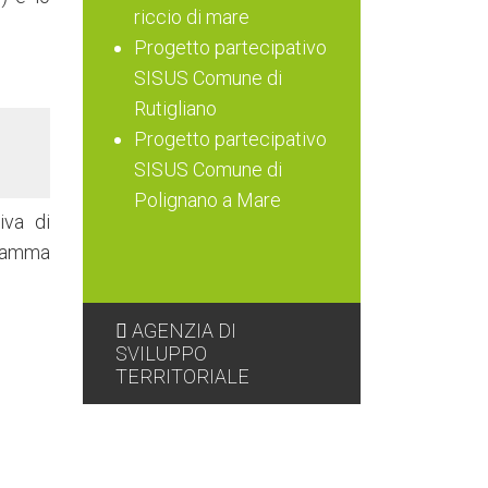
riccio di mare
Progetto partecipativo
SISUS Comune di
Rutigliano
Progetto partecipativo
SISUS Comune di
Polignano a Mare
iva di
gramma
AGENZIA DI
SVILUPPO
TERRITORIALE