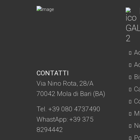
Ac
Ad
CONTATTI
Bi
Via Nino Rota, 28/A
C
70042 Mola di Bari (BA)
Co
Tel. +39 080 4737490
Mo
WhastApp: +39
375
No
8294442
Po