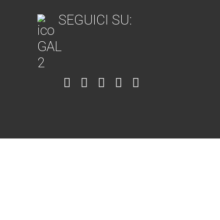
SEGUICI SU:
Item
Item
Item
Item
Item
6
3
7
5
4