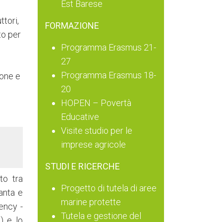
Est Barese
ttori,
FORMAZIONE
to per
Programma Erasmus 21-
27
Programma Erasmus 18-
ione e
20
HOPEN – Povertà
Educative
Visite studio per le
imprese agricole
STUDI E RICERCHE
to tra
Progetto di tutela di aree
anta e
marine protette
ency -
Tutela e gestione del
) e lo