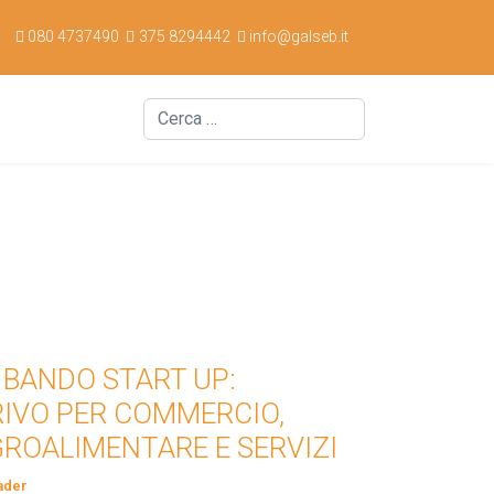
080 4737490
375 8294442
info@galseb.it
Cerca
d Est
 BANDO START UP:
RRIVO PER COMMERCIO,
GROALIMENTARE E SERVIZI
ader