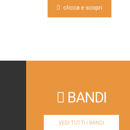
clicca e scopri
BANDI
VEDI TUTTI I BANDI