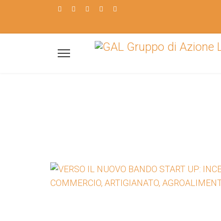
Il GAL a
Barese
Scopri i nostri b