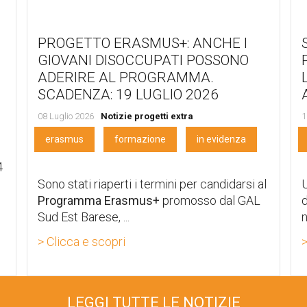
PROGETTO ERASMUS+: ANCHE I
GIOVANI DISOCCUPATI POSSONO
ADERIRE AL PROGRAMMA.
SCADENZA: 19 LUGLIO 2026
08 Luglio 2026
Notizie progetti extra
1
erasmus
formazione
in evidenza
4
Sono stati riaperti i termini per candidarsi al
U
Programma Erasmus+
promosso dal GAL
d
Sud Est Barese, ...
n
> Clicca e scopri
>
LEGGI TUTTE LE NOTIZIE