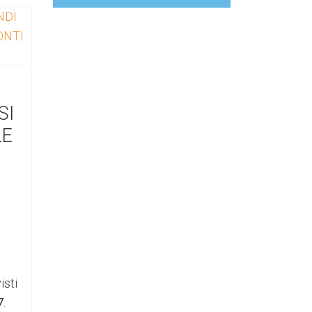
GAL
SI
LE
isti
7
.