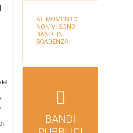
I
AL MOMENTO
NON VI SONO
BANDI IN
SCADENZA.
 del
far
7
.
fa-
a
file-
BANDI
lines
 il
PUBBLICI