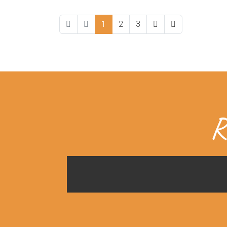
1
2
3
R