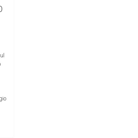
O
ul
o
gio