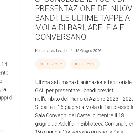
PRESENTAZIONE DEI NUOV
BANDI: LE ULTIME TAPPE A
MOLA DI BARI, ADELFIA E
CONVERSANO
Notizie area Leader
15 Giugno 2026
o 14
animazione
in evidenza
ento
le
Ultima settimana di animazione territoriale
 la
GAL per presentare i bandi previsti
ppi di
nell'ambito del
Piano di Azione 2023 - 202
Si parte il 16 giugno a Mola di Bari presso l
Sala Convegni del Castello mentre il 18
giugno ad Adelfia in Biblioteca Comunale ed
ri
19 giugno a Conversano presso la Sala