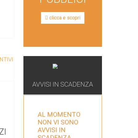
clicca e scopri
AVVISI IN SCADENZA
AL MOMENTO
NON VI SONO
AVVISI IN
ZI
SCADENZA.