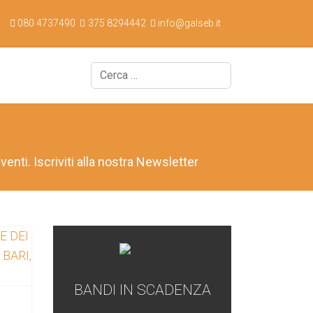
080 4737490
375 8294442
info@galseb.it
Cerca
venti. Iscriviti alla nostra Newsletter
BANDI IN SCADENZA