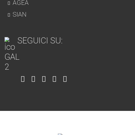
AGEA
SIAN
SEGUICI SU:
Item
Item
Item
Item
Item
6
3
7
5
4