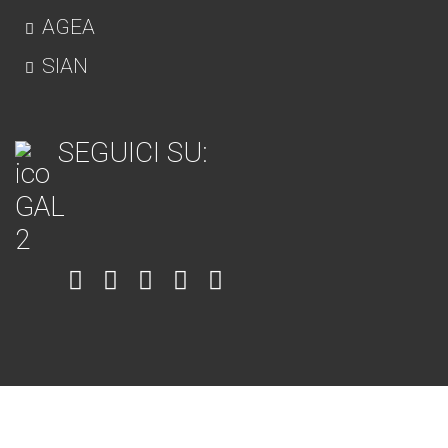
AGEA
SIAN
SEGUICI SU:
Item
Item
Item
Item
Item
6
3
7
5
4