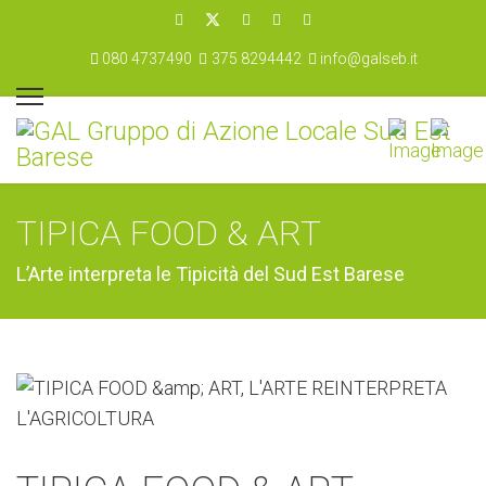
080 4737490
375 8294442
info@galseb.it
TIPICA FOOD & ART
L’Arte interpreta le Tipicità del Sud Est Barese