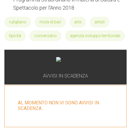
Spettacolo per l'Anno 2018
rutigliano
mola di bari
arte
artisti
tipicità
conversano
agenzia sviluppo territoriale
AVVISI IN SCADENZA
AL MOMENTO NON VI SONO AVVISI IN
SCADENZA.