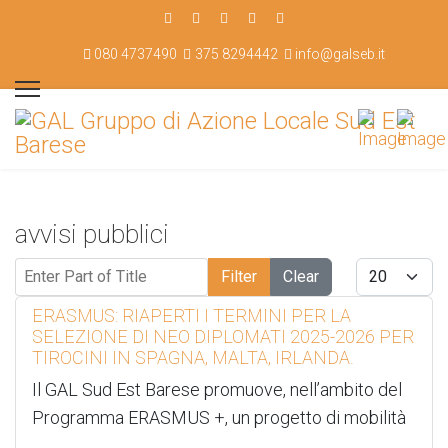
080 4737490
375 8294442
info@galseb.it
avvisi pubblici
Enter Part of Title
Display #
Filter
Clear
ERASMUS: RIAPERTI I TERMINI PER LA
SELEZIONE DI NEO DIPLOMATI 2025-2026 PER
TIROCINI IN SPAGNA, MALTA, IRLANDA.
Il GAL Sud Est Barese promuove, nell’ambito del
Programma ERASMUS +, un progetto di mobilità