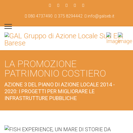
080 4737490
375 8294442
info@galseb.it
LA PROMOZIONE
PATRIMONIO COSTIERO
AZIONE 3 DEL PIANO DI AZIONE LOCALE 2014 -
2020: I PROGETTI PER MIGLIORARE LE
INFRASTRUTTURE PUBBLICHE