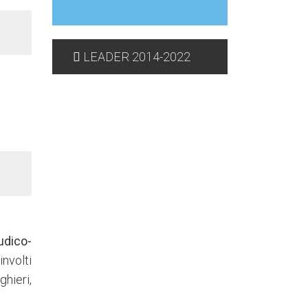
LEADER 2014-2022
ludico-
involti
ghieri,