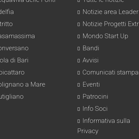
elfia
Notizie area Leader
tritto
Notizie Progetti Ext
asamassima
Mondo Start Up
nversano
Bandi
la di Bari
Avvisi
icattaro
Comunicati stampa
lignano a Mare
Eventi
tigliano
Patrocini
Info Soci
Informativa sulla
Privacy