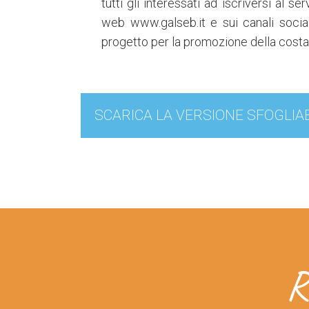
tutti gli interessati ad iscriversi al s
web www.galseb.it e sui canali soci
progetto per la promozione della costa
SCARICA LA VERSIONE SFOGLIA
R