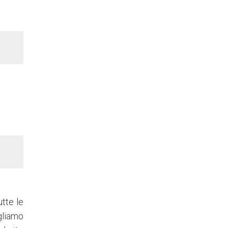
tte le
gliamo