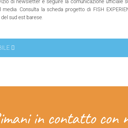
ervizio di newsletter e seguire la comunicazione ufficiale s
al media. Consulta la scheda progetto di FISH EXPERIEN
 del sud est barese.
BILE
imani in contatto con n