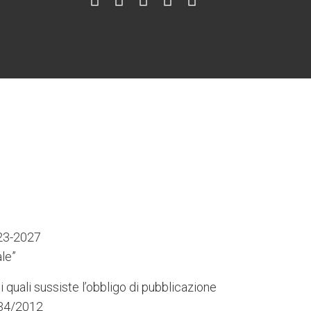
6
3
7
5
4
023-2027
le”
i quali sussiste l’obbligo di pubblicazione
 234/2012