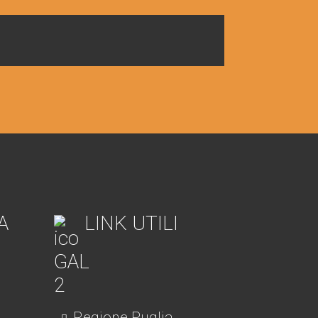
A
LINK UTILI
Regione Puglia