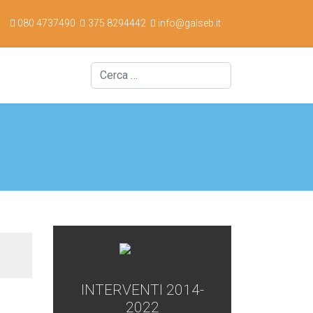
080 4737490
375 8294442
info@galseb.it
Cerca
INTERVENTI 2014-
2022