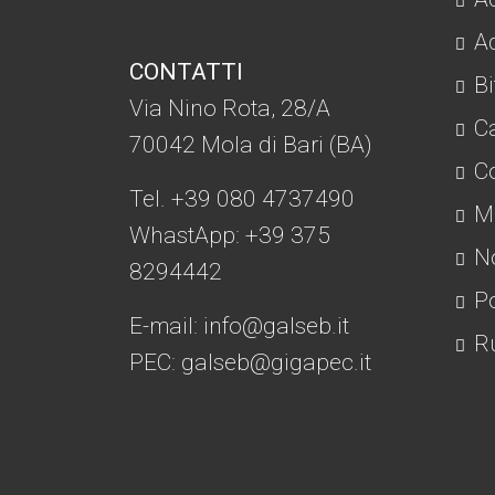
Ad
CONTATTI
Bi
Via Nino Rota, 28/A
C
70042 Mola di Bari (BA)
Co
Tel. +39 080 4737490
Mo
WhastApp: +39
375
No
8294442
Po
E-mail:
info@galseb.it
Ru
PEC: galseb@gigapec.it