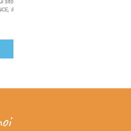
ul sito
CE, il
oi