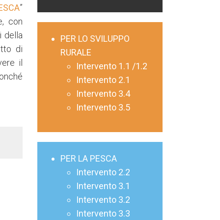
ESCA
”
e, con
 della
PER LO SVILUPPO
tto di
RURALE
ere il
Intervento 1.1 /1.2
 nonché
Intervento 2.1
Intervento 3.4
Intervento 3.5
PER LA PESCA
Intervento 2.2
Intervento 3.1
Intervento 3.2
Intervento 3.3