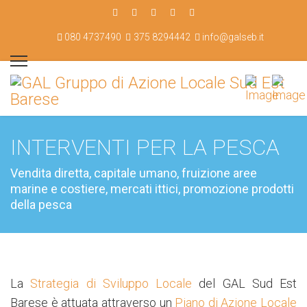
080 4737490
375 8294442
info@galseb.it
INTERVENTI PER LA PESCA
Vendita diretta, capitale umano, fruizione aree
marine e costiere, mercati ittici, promozione prodotti
della pesca
La
Strategia di Sviluppo Locale
del GAL Sud Est
Barese è attuata attraverso un
Piano di Azione Locale