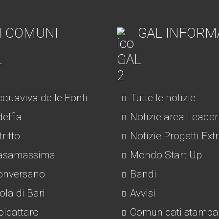
I COMUNI
GAL INFORM
quaviva delle Fonti
Tutte le notizie
elfia
Notizie area Leader
tritto
Notizie Progetti Ext
asamassima
Mondo Start Up
nversano
Bandi
la di Bari
Avvisi
icattaro
Comunicati stampa