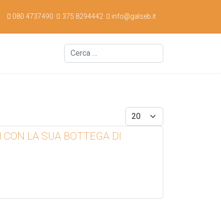
080 4737490
375 8294442
info@galseb.it
Cerca
Display #
I CON LA SUA BOTTEGA DI