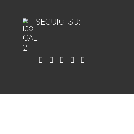
SEGUICI SU:
Item
Item
Item
Item
Item
6
3
7
5
4