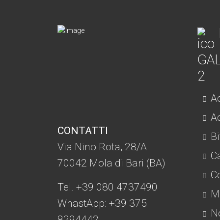
Ac
Ad
CONTATTI
Bi
Via Nino Rota, 28/A
C
70042 Mola di Bari (BA)
Co
Tel. +39 080 4737490
Mo
WhastApp: +39
375
No
8294442