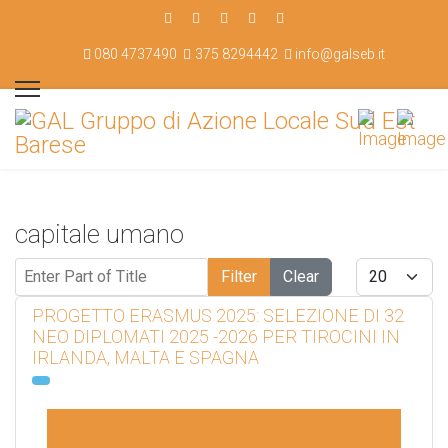
080 4737490
375 8294442
info@galseb.it
capitale umano
Enter Part of Title
Display #
Filter
Clear
PROGETTO ERASMUS 2025: SELEZIONE DI 32
NEO DIPLOMATI 2025 -2026 PER TIROCINI IN
IRLANDA, MALTA E SPAGNA