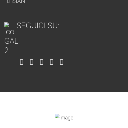
SIAN
SEGUICI SU:
Item
Item
Item
Item
Item
6
3
7
5
4