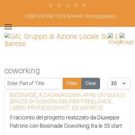
080 4737490
375 8294442
info@galseb.it
coworking
Enter Part of Title
Display #
Filter
Clear
BIOSMADE, A CASAMASSIMA APRE UN NUOVO
SPAZIO DI COWORKING PER FREELANCE,
LIBERI PROFESSIONISTI ED IMPRESE
Il racconto del progetto realizzato da Giuseppe
Patrono con Biosmade Coworking, tra le 55 start