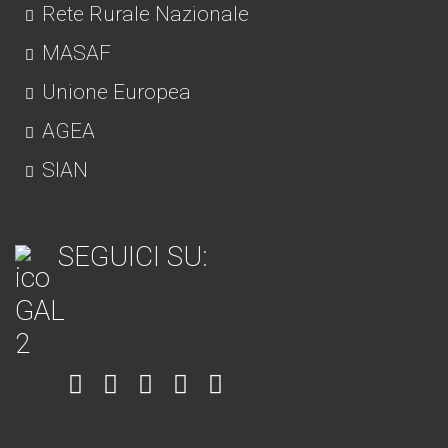
Rete Rurale Nazionale
MASAF
Unione Europea
AGEA
SIAN
SEGUICI SU:
Item
Item
Item
Item
Item
6
3
7
5
4