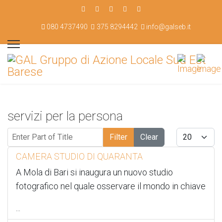
080 4737490
375 8294442
info@galseb.it
servizi per la persona
Enter Part of Title
Display #
Filter
Clear
CAMERA STUDIO DI QUARANTA
A Mola di Bari si inaugura un nuovo studio
fotografico nel quale osservare il mondo in chiave
...