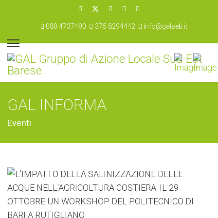
080 4737490
375 8294442
info@galseb.it
GAL INFORMA
Eventi