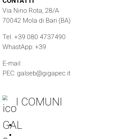
CONTATTI
Via Nino Rota, 28/A
70042 Mola di Bari (BA)
Tel. +39 080 4737490
WhastApp: +39
375 8294442
E-mail:
info@galseb.it
PEC: galseb@gigapec.it
I COMUNI
Acquaviva delle Fonti
Adelfia