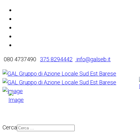
080 4737490
375 8294442
info@galseb.it
Cerca