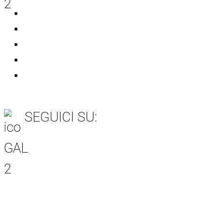
Rete Rurale Nazionale
MASAF
Unione Europea
AGEA
SIAN
SEGUICI SU:
Item 6
Item 3
Item 7
Item 5
Item 4