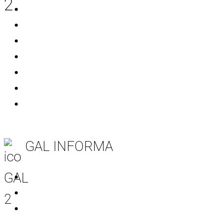
Bitritto
Casamassima
Conversano
Mola di Bari
Noicattaro
Polignano a Mare
Rutigliano
GAL INFORMA
Tutte le notizie
Notizie area Leader
Notizie Progetti Extra