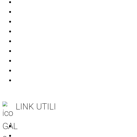
Mondo Start Up
Bandi
Avvisi
Comunicati stampa
Eventi
Patrocini
Info Soci
Informativa sulla Privacy
Società trasparente
LINK UTILI
Regione Puglia
CSR Puglia 2023-2027