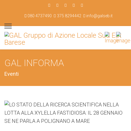
080 4737490
375 8294442
info@galseb.it
GAL INFORMA
Eventi