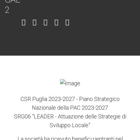
Item
Item
Item
Item
Item
6
3
7
5
4
CSR Puglia 2023-2027 - Piano Strategico
Nazionale della PAC 2023-2027
SRG06 “LEADER - Attuazione delle Strategie di
Sviluppo Locale”
La società ha ricevuto benefici rientranti nel