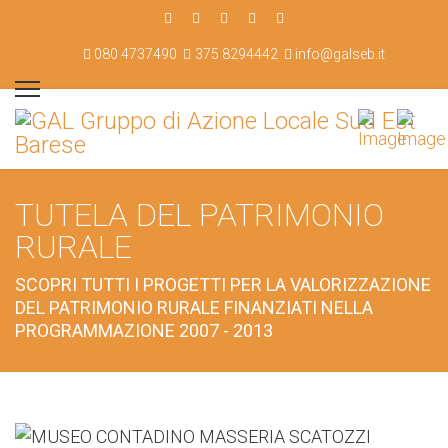
080 4737490
375 8294442
info@galseb.it
TUTELA DEL PATRIMONIO
RURALE
SCOPRI TUTTI I PROGETTI PER LA VALORIZZAZIONE
DEL PATRIMONIO RURALE FINANZIATI NELLA
PROGRAMMAZIONE 2007 - 2013