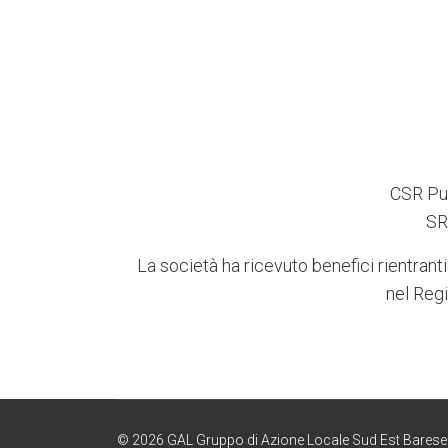
CSR Pug
SR
La società ha ricevuto benefici rientranti
nel Regi
© 2026 GAL Gruppo di Azione Locale Sud Est Barese - P