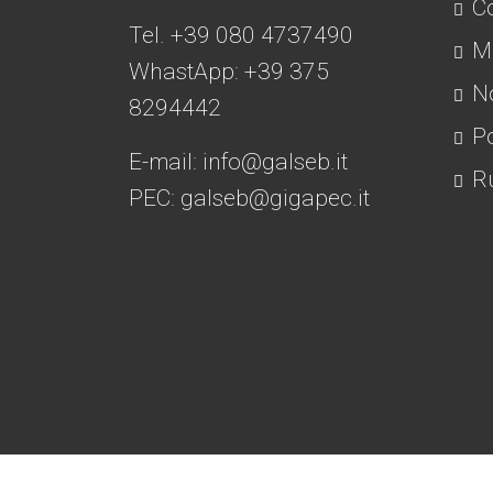
Co
Tel. +39 080 4737490
Mo
WhastApp: +39
375
No
8294442
Po
E-mail:
info@galseb.it
Ru
PEC: galseb@gigapec.it