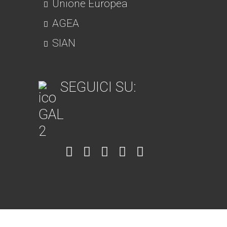
Unione Europea
AGEA
SIAN
SEGUICI SU:
Item
Item
Item
Item
Item
6
3
7
5
4