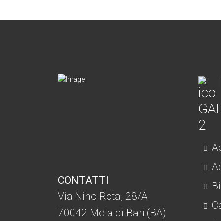
Ac
Ad
CONTATTI
Bi
Via Nino Rota, 28/A
C
70042 Mola di Bari (BA)