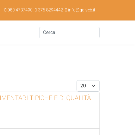
080 4737490
375 8294442
info@galseb.it
Cerca
Display #
MENTARI TIPICHE E DI QUALITÀ