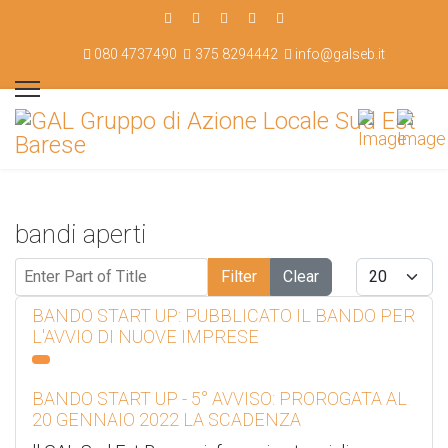
080 4737490
375 8294442
info@galseb.it
bandi aperti
Enter Part of Title
Display #
Filter
Clear
BANDO START UP: PUBBLICATO IL BANDO PER
L'AVVIO DI NUOVE IMPRESE
BANDO START UP - 5° AVVISO: PROROGATA AL
20 GENNAIO 2022 LA SCADENZA