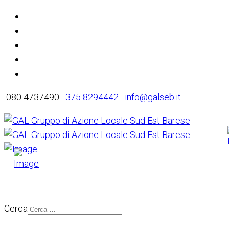
080 4737490
375 8294442
info@galseb.it
Cerca