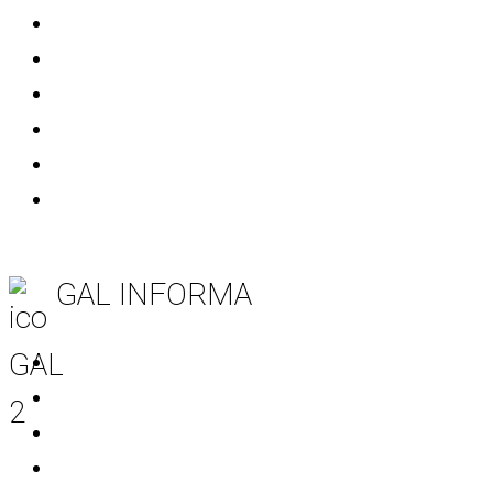
Casamassima
Conversano
Mola di Bari
Noicattaro
Polignano a Mare
Rutigliano
GAL INFORMA
Tutte le notizie
Notizie area Leader
Notizie Progetti Extra
Mondo Start Up