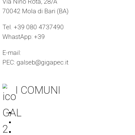
Via Nino Rota, 28/A
70042 Mola di Bari (BA)
Tel. +39 080 4737490
WhastApp: +39
375 8294442
E-mail:
info@galseb.it
PEC: galseb@gigapec.it
I COMUNI
Acquaviva delle Fonti
Adelfia
Bitritto