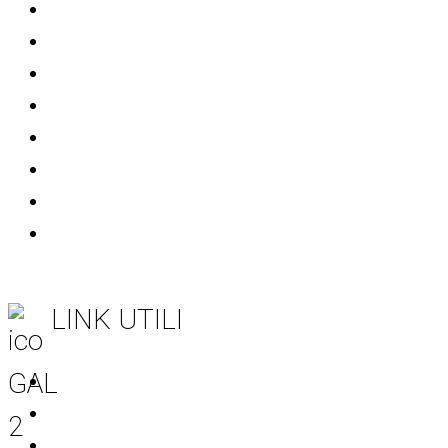
Bandi
Avvisi
Comunicati stampa
Eventi
Patrocini
Info Soci
Informativa sulla Privacy
Società trasparente
LINK UTILI
Regione Puglia
CSR Puglia 2023-2027
Rete Rurale Nazionale