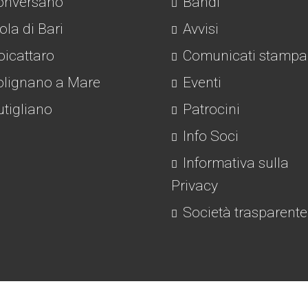
nversano
Bandi
la di Bari
Avvisi
icattaro
Comunicati stampa
lignano a Mare
Eventi
tigliano
Patrocini
Info Soci
Informativa sulla
Privacy
Società trasparente