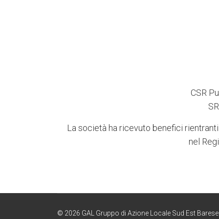
CSR Pug
SR
La società ha ricevuto benefici rientranti
nel Regi
© 2026 GAL Gruppo di Azione Locale Sud Est Barese - P