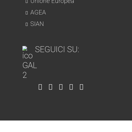
Unione Europea
AGEA
SIAN
SEGUICI SU:
Item
Item
Item
Item
Item
6
3
7
5
4