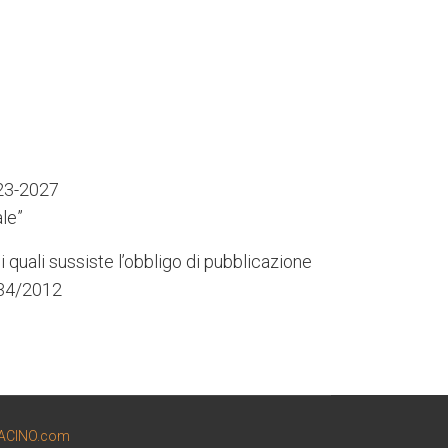
023-2027
le”
i quali sussiste l’obbligo di pubblicazione
 234/2012
ACINO.com