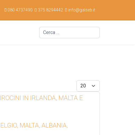
080 4737490
375 8294442
info@galseb.it
Cerca
Display #
ROCINI IN IRLANDA, MALTA E
LGIO, MALTA, ALBANIA,