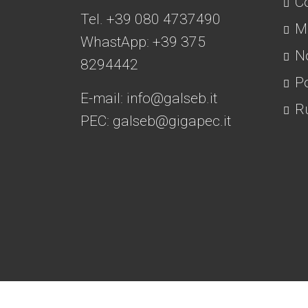
Co
Tel. +39 080 4737490
Mo
WhastApp: +39
375
No
8294442
Po
E-mail:
info@galseb.it
Ru
PEC: galseb@gigapec.it