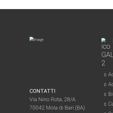
Ac
Ad
CONTATTI
Bi
Via Nino Rota, 28/A
C
70042 Mola di Bari (BA)