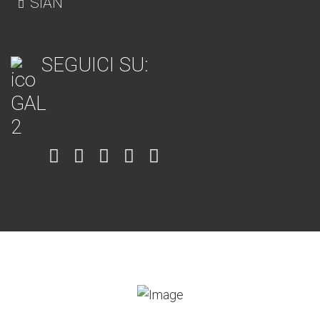
SIAN
SEGUICI SU:
Item
Item
Item
Item
Item
6
3
7
5
4