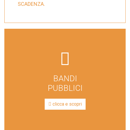
SCADENZA.
far
fa-
file-
BANDI
lines
PUBBLICI
clicca e scopri