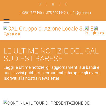
080 4737490
375 8294442
info@galseb.it
LE ULTIME NOTIZIE DEL GAL
SUD EST BARESE
Leggi le ultime notizie, gli aggiornamenti sui bandi e
sugli avvisi pubblici, i comunicati stampa e gli eventi.
Iscriviti alla nostra Newsletter