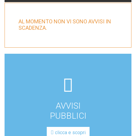
AL MOMENTO NON VI SONO AVVISI IN
SCADENZA.
far
fa-
file-
AVVISI
lines
PUBBLICI
clicca e scopri