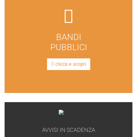
far
fa-
file-
BANDI
lines
PUBBLICI
clicca e scopri
AVVISI IN SCADENZA